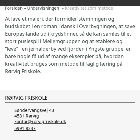
Forsiden
»
Undervisningen
»
Kreativitet som metode
At lave et maleri, der formidler stemningen og
budskabet i en roman i dansk i Overbygningen, at save
Europas lande ud i krydsfinner, så de kan samles til et
stort puslespil i Mellemgruppen og at etablere og
“leve” i en jernalderby ved fjorden i Yngste gruppe, er
bare nogle få ud af mange eksempler på, hvordan
kreativitet bruges som metode til faglig læring på
Rørvig Friskole.
RØRVIG FRISKOLE
Søndervangsvej 43
4581 Rørvig
kontor@rorvigfriskole.dk
5991 8337