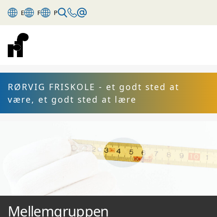
E
F
P
RØRVIG FRISKOLE - et godt sted at
være, et godt sted at lære
Mellemgruppen