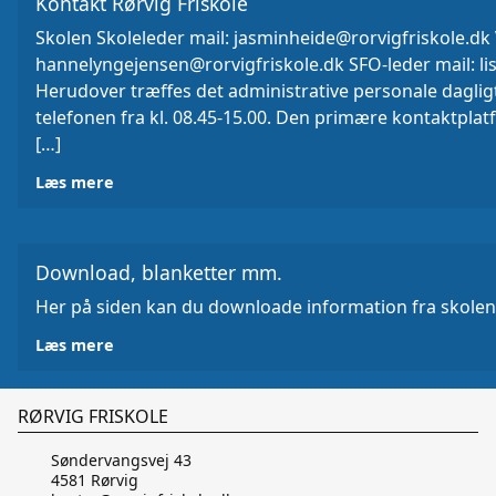
Kontakt Rørvig Friskole
Skolen Skoleleder mail: jasminheide@rorvigfriskole.dk 
hannelyngejensen@rorvigfriskole.dk SFO-leder mail: li
Herudover træffes det administrative personale daglig
telefonen fra kl. 08.45-15.00. Den primære kontaktplatf
[…]
Læs mere
Download, blanketter mm.
Her på siden kan du downloade information fra skolen
Læs mere
RØRVIG FRISKOLE
Søndervangsvej 43
4581 Rørvig